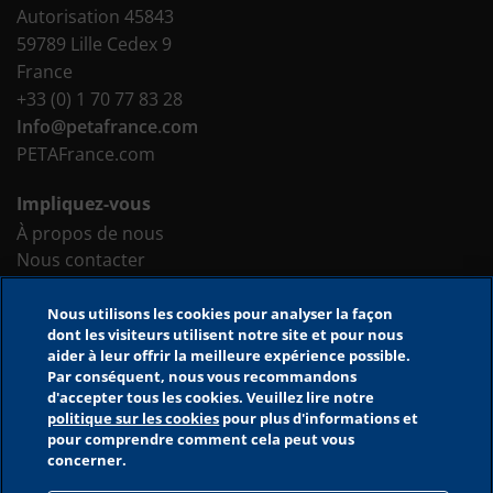
Autorisation 45843
59789 Lille Cedex 9
France
+33 (0) 1 70 77 83 28
Info@petafrance.com
PETAFrance.com
Impliquez-vous
À propos de nous
Nous contacter
Faites un don
Nous utilisons les cookies pour analyser la façon
Outils du site
dont les visiteurs utilisent notre site et pour nous
aider à leur offrir la meilleure expérience possible.
Accessibilité
Par conséquent, nous vous recommandons
Plan du site
d'accepter tous les cookies. Veuillez lire notre
Décharge de responsabilité
politique sur les cookies
pour plus d'informations et
pour comprendre comment cela peut vous
Politique de confidentialité
concerner.
Politique de conservation des données