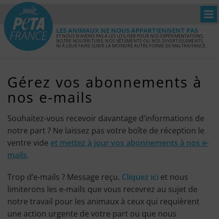
LES ANIMAUX NE NOUS APPARTIENNENT PAS
ET NOUS N’AVONS PAS À LES UTILISER POUR NOS EXPÉRIMENTATIONS,
NOTRE NOURRITURE, NOS VÊTEMENTS OU NOS DIVERTISSEMENTS,
NI À LEUR FAIRE SUBIR LA MOINDRE AUTRE FORME DE MALTRAITANCE.
Gérez vos abonnements à
nos e-mails
Souhaitez-vous recevoir davantage d’informations de
notre part ? Ne laissez pas votre boîte de réception le
ventre vide
et mettez à jour vos abonnements à nos e-
mails
.
Trop d’e-mails ? Message reçu.
Cliquez ici
et nous
limiterons les e-mails que vous recevrez au sujet de
notre travail pour les animaux à ceux qui requièrent
une action urgente de votre part ou que nous