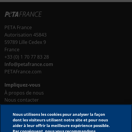
PETA France
Autorisation 45843
59789 Lille Cedex 9
France
+33 (0) 1 70 77 83 28
Info@petafrance.com
PETAFrance.com
Impliquez-vous
À propos de nous
Nous contacter
Faites un don
Nous utilisons les cookies pour analyser la façon
Outils du site
dont les visiteurs utilisent notre site et pour nous
aider à leur offrir la meilleure expérience possible.
Accessibilité
Par conséquent, nous vous recommandons